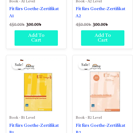
Book - A1 Level
Book - A2 Level
Fit fürs Goethe-Zertifikat
Fit fürs Goethe-Zertifikat
A1
A2
450.00
৳
300.00
৳
450.00
৳
300.00
৳
Add To
Add To
Cart
Cart
Original
Current
Original
Current
price
price
price
price
Sale!
Sale!
was:
is:
was:
is:
450.00৳ .
300.00৳ .
450.00৳ .
350.00৳ .
Book - B1 Level
Book - B2 Level
Fit fürs Goethe-Zertifikat
Fit fürs Goethe-Zertifikat
B1
B2