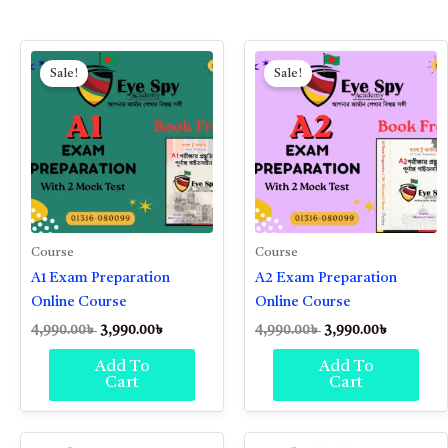
Original
Current
Original
Current
price
price
price
price
Sale!
Sale!
was:
is:
was:
is:
4,990.00৳ .
3,990.00৳ .
4,990.00৳ .
3,990.00৳
Course
Course
A1 Exam Preparation
A2 Exam Preparation
Online Course
Online Course
4,990.00
৳
3,990.00
৳
4,990.00
৳
3,990.00
৳
Add To
Add To
Cart
Cart
Original
Current
Original
Current