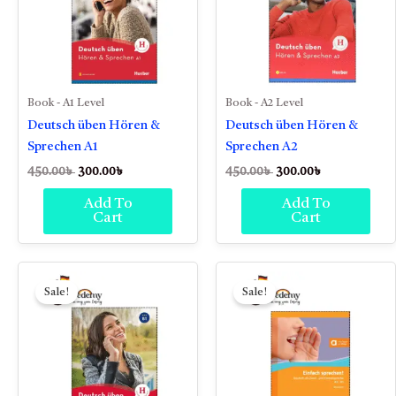
Book - A1 Level
Book - A2 Level
Deutsch üben Hören &
Deutsch üben Hören &
Sprechen A1
Sprechen A2
450.00
৳
300.00
৳
450.00
৳
300.00
৳
Add To
Add To
Cart
Cart
Original
Current
Original
Current
price
price
price
price
Sale!
Sale!
was:
is:
was:
is:
450.00৳ .
300.00৳ .
450.00৳ .
350.00৳ .