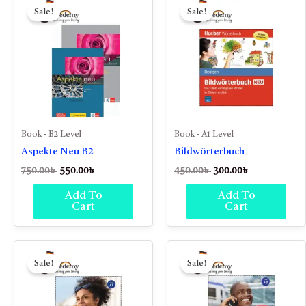
price
price
price
price
Sale!
Sale!
was:
is:
was:
is:
750.00৳ .
550.00৳ .
450.00৳ .
300.00৳ .
Book - B2 Level
Book - A1 Level
Aspekte Neu B2
Bildwörterbuch
750.00
৳
550.00
৳
450.00
৳
300.00
৳
Add To
Add To
Cart
Cart
Original
Current
Original
Current
price
price
price
price
Sale!
Sale!
was:
is:
was:
is:
450.00৳ .
300.00৳ .
450.00৳ .
300.00৳ .