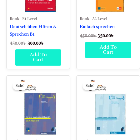
Book - B1 Level
Book - A2 Level
Deutsch üben Hören &
Einfach sprechen
Sprechen B1
450.00
৳
350.00
৳
450.00
৳
300.00
৳
Add To
Cart
Add To
Cart
Original
Current
Original
Current
price
price
price
price
Sale!
Sale!
was:
is:
was:
is:
450.00৳ .
300.00৳ .
450.00৳ .
300.00৳ .