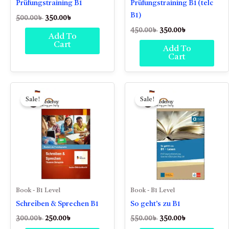
Prüfungstraining B1
Prüfungstraining B1 (telc
B1)
500.00
৳
350.00
৳
450.00
৳
350.00
৳
Add To
Cart
Add To
Cart
Original
Current
Original
Current
price
price
price
price
Sale!
Sale!
was:
is:
was:
is:
300.00৳ .
250.00৳ .
550.00৳ .
350.00৳ .
Book - B1 Level
Book - B1 Level
Schreiben & Sprechen B1
So geht’s zu B1
300.00
৳
250.00
৳
550.00
৳
350.00
৳