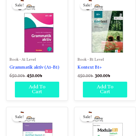
price
price
price
price
Sale!
Sale!
was:
is:
was:
is:
650.00৳ .
450.00৳ .
450.00৳ .
300.00৳ .
Book - A1 Level
Book - B1 Level
Grammatik aktiv (A1–B1)
Kontext B1+
650.00
৳
450.00
৳
450.00
৳
300.00
৳
Add To
Add To
Cart
Cart
Original
Current
Original
Current
price
price
price
price
Sale!
Sale!
was:
is:
was:
is:
550.00৳ .
300.00৳ .
550.00৳ .
350.00৳ .