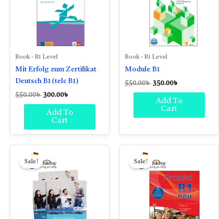
Book - B1 Level
Book - B1 Level
Mit Erfolg zum Zertifikat
Module B1
Deutsch B1 (telc B1)
550.00
৳
350.00
৳
550.00
৳
300.00
৳
Add To
Cart
Add To
Cart
Original
Current
Original
Current
price
price
price
price
Sale!
Sale!
was:
is:
was:
is:
650.00৳ .
480.00৳ .
550.00৳ .
350.00৳ .