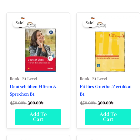
Original
Current
Original
Current
price
price
price
price
Sale!
Sale!
was:
is:
was:
is:
450.00৳ .
300.00৳ .
450.00৳ .
300.00৳ .
Book - B1 Level
Book - B1 Level
Deutsch üben Hören &
Fit fürs Goethe-Zertifikat
Sprechen B1
B1
450.00
৳
300.00
৳
450.00
৳
300.00
৳
Add To
Add To
Cart
Cart
Original
Current
Original
Current