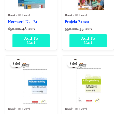
Book - B1 Level
Book - B1 Level
Netzwerk Neu B1
Projekt B1 neu
650.00
৳
480.00
৳
550.00
৳
350.00
৳
Add To
Add To
Cart
Cart
Original
Current
Original
Current
price
price
price
price
Sale!
Sale!
was:
is:
was:
is:
500.00৳ .
350.00৳ .
450.00৳ .
350.00৳ .
Book - B1 Level
Book - B1 Level