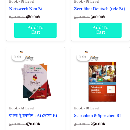
Book - B1 Level
Book - B1 Level
Netzwerk Neu B1
Zertifikat Deutsch (telc B1)
650.00
৳
480.00
৳
550.00
৳
300.00
৳
Add To
Add To
Cart
Cart
Original
Current
Original
Current
price
price
price
price
Sale!
Sale!
Sale!
Sale!
was:
is:
was:
is:
530.00৳ .
470.00৳ .
300.00৳ .
250.00৳ .
Book - A1 Level
Book - B1 Level
বাংলা টু জার্মান : A1 থেকে B1
Schreiben & Sprechen B1
530.00
৳
470.00
৳
300.00
৳
250.00
৳