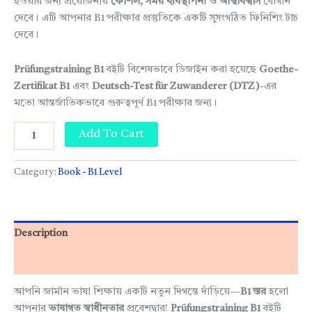
হওয়ার জন্য প্রয়োজনীয়
কৌশল, সময় ব্যবস্থাপনা ও আত্মবিশ্বাস
যোগান
দেবে। এটি আপনার B1 পরীক্ষার প্রস্তুতিকে একটি সুসংগঠিত ফিনিশিং টাচ
দেবে।
Prüfungstraining B1
বইটি বিশেষভাবে ডিজাইন করা হয়েছে
Goethe-
Zertifikat B1
এবং
Deutsch-Test für Zuwanderer (DTZ)
-এর
মতো আন্তর্জাতিকভাবে গুরুত্বপূর্ণ B1 পরীক্ষার জন্য।
Add To Cart
Category:
Book - B1 Level
Description
Reviews (0)
আপনি জার্মান ভাষা শিক্ষায় একটি নতুন দিগন্তে দাঁড়িয়ে—
B1 স্তর
হলো
আপনার
ভাষাগত স্বাধীনতার
প্রবেশদ্বার!
Prüfungstraining B1
বইটি