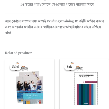
B1 স্তরের প্রশ্নগুলোতে সেগুলোর প্রয়োগ বারবার আসে।
আর কোনো সংশয় নয়! আজই Prüfungstraining B1 বইটি অর্ডার করুন
এবং আপনার জার্মান ভাষার স্বাধীনতার পথে আত্মবিশ্বাসের সাথে এগিয়ে
যান!
Related products
Original
Current
Original
Current
price
price
price
price
Sale!
Sale!
Sale!
Sale!
was:
is:
was:
is:
650.00৳ .
480.00৳ .
550.00৳ .
300.00৳ .