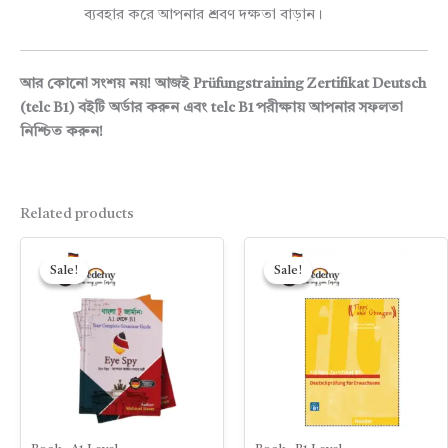
ব্যবহার করে আপনার শ্রবণ দক্ষতা বাড়ান।
আর কোনো সংশয় নয়! আজই Prüfungstraining Zertifikat Deutsch
(telc B1) বইটি অর্ডার করুন এবং telc B1 পরীক্ষায় আপনার সফলতা
নিশ্চিত করুন!
Related products
Original
Current
Original
Current
price
price
price
price
Sale!
Sale!
Sale!
Sale!
was:
is:
was:
is:
530.00৳ .
470.00৳ .
450.00৳ .
300.00৳ .