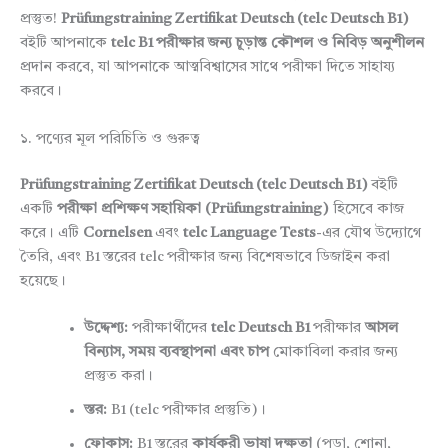
প্রস্তুত!
Prüfungstraining Zertifikat Deutsch (telc Deutsch B1)
বইটি আপনাকে
telc B1 পরীক্ষার জন্য চূড়ান্ত কৌশল ও নিবিড় অনুশীলন
প্রদান করবে, যা আপনাকে আত্মবিশ্বাসের সাথে পরীক্ষা দিতে সাহায্য
করবে।
১. পণ্যের মূল পরিচিতি ও গুরুত্ব
Prüfungstraining Zertifikat Deutsch (telc Deutsch B1)
বইটি
একটি
পরীক্ষা প্রশিক্ষণ সহায়িকা (Prüfungstraining)
হিসেবে কাজ
করে। এটি
Cornelsen
এবং
telc Language Tests
-এর যৌথ উদ্যোগে
তৈরি, এবং B1 স্তরের telc পরীক্ষার জন্য বিশেষভাবে ডিজাইন করা
হয়েছে।
উদ্দেশ্য:
পরীক্ষার্থীদের
telc Deutsch B1
পরীক্ষার
আসল
বিন্যাস, সময় ব্যবস্থাপনা এবং চাপ
মোকাবিলা করার জন্য
প্রস্তুত করা।
স্তর:
B1 (telc পরীক্ষার প্রস্তুতি)।
ফোকাস:
B1 স্তরের
কার্যকরী ভাষা দক্ষতা
(পড়া, শোনা,