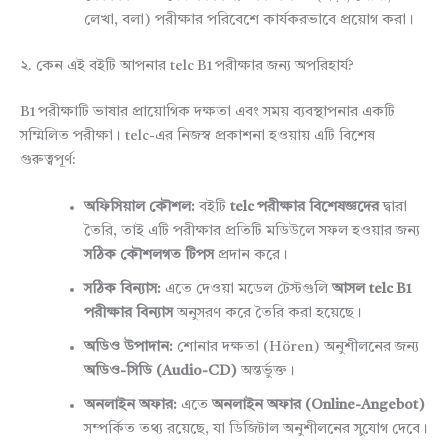
লেখা, বলা) পরীক্ষার পরিবেশে কার্যকরভাবে প্রয়োগ করা।
২. কেন এই বইটি আপনার telc B1 পরীক্ষার জন্য অপরিহার্য?
B1 পরীক্ষাটি ভাষার প্রায়োগিক দক্ষতা এবং সময় ব্যবস্থাপনার একটি
সম্মিলিত পরীক্ষা। telc-এর নিজস্ব প্রকাশনা হওয়ায় এটি বিশেষ
গুরুত্বপূর্ণ:
অফিসিয়াল কৌশল:
বইটি
telc পরীক্ষার বিশেষজ্ঞদের
দ্বারা
তৈরি, তাই এটি পরীক্ষার প্রতিটি মডিউলে সফল হওয়ার জন্য
সঠিক কৌশলগত টিপস
প্রদান করে।
সঠিক বিন্যাস:
এতে দেওয়া মডেল টেস্টগুলি
আসল telc B1
পরীক্ষার বিন্যাস
অনুসরণ করে তৈরি করা হয়েছে।
অডিও উপাদান:
শোনার দক্ষতা (Hören) অনুশীলনের জন্য
অডিও-সিডি (Audio-CD)
অন্তর্ভুক্ত।
অনলাইন অফার:
এতে
অনলাইন অফার (Online-Angebot)
সম্পর্কিত তথ্য রয়েছে, যা ডিজিটাল অনুশীলনের সুযোগ দেবে।