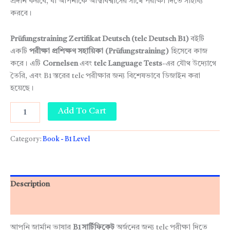
প্রদান করবে, যা আপনাকে আত্মবিশ্বাসের সাথে পরীক্ষা দিতে সাহায্য
করবে।
Prüfungstraining Zertifikat Deutsch (telc Deutsch B1)
বইটি
একটি
পরীক্ষা প্রশিক্ষণ সহায়িকা (Prüfungstraining)
হিসেবে কাজ
করে। এটি
Cornelsen
এবং
telc Language Tests
-এর যৌথ উদ্যোগে
তৈরি, এবং B1 স্তরের telc পরীক্ষার জন্য বিশেষভাবে ডিজাইন করা
হয়েছে।
Add To Cart
Category:
Book - B1 Level
Description
Reviews (0)
আপনি জার্মান ভাষার
B1 সার্টিফিকেট
অর্জনের জন্য telc পরীক্ষা দিতে