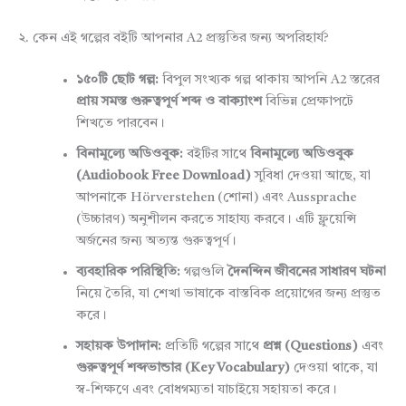
২. কেন এই গল্পের বইটি আপনার A2 প্রস্তুতির জন্য অপরিহার্য?
১৫০টি ছোট গল্প:
বিপুল সংখ্যক গল্প থাকায় আপনি A2 স্তরের
প্রায় সমস্ত গুরুত্বপূর্ণ শব্দ ও বাক্যাংশ
বিভিন্ন প্রেক্ষাপটে
শিখতে পারবেন।
বিনামূল্যে অডিওবুক:
বইটির সাথে
বিনামূল্যে অডিওবুক
(Audiobook Free Download)
সুবিধা দেওয়া আছে, যা
আপনাকে Hörverstehen (শোনা) এবং Aussprache
(উচ্চারণ) অনুশীলন করতে সাহায্য করবে। এটি ফ্লুয়েন্সি
অর্জনের জন্য অত্যন্ত গুরুত্বপূর্ণ।
ব্যবহারিক পরিস্থিতি:
গল্পগুলি
দৈনন্দিন জীবনের সাধারণ ঘটনা
নিয়ে তৈরি, যা শেখা ভাষাকে বাস্তবিক প্রয়োগের জন্য প্রস্তুত
করে।
সহায়ক উপাদান:
প্রতিটি গল্পের সাথে
প্রশ্ন (Questions)
এবং
গুরুত্বপূর্ণ শব্দভান্ডার (Key Vocabulary)
দেওয়া থাকে, যা
স্ব-শিক্ষণে এবং বোধগম্যতা যাচাইয়ে সহায়তা করে।