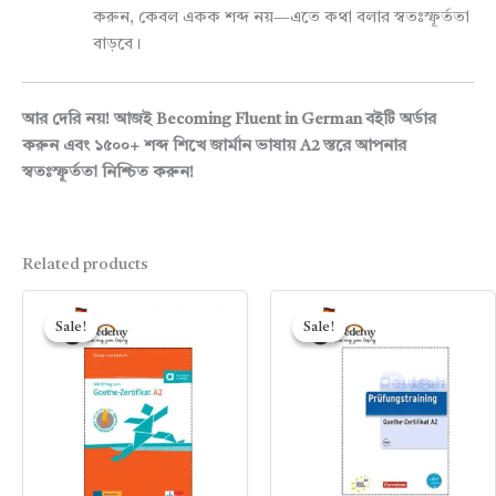
করুন, কেবল একক শব্দ নয়—এতে কথা বলার স্বতঃস্ফূর্ততা
বাড়বে।
আর দেরি নয়! আজই Becoming Fluent in German বইটি অর্ডার
করুন এবং ১৫০০+ শব্দ শিখে জার্মান ভাষায় A2 স্তরে আপনার
স্বতঃস্ফূর্ততা নিশ্চিত করুন!
Related products
Original
Current
Original
Current
price
price
price
price
Sale!
Sale!
Sale!
Sale!
was:
is:
was:
is:
450.00৳ .
300.00৳ .
450.00৳ .
350.00৳ .