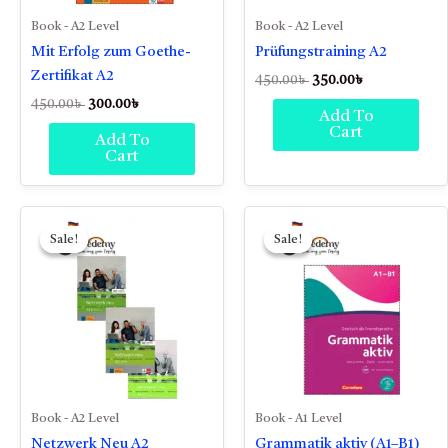
Book - A2 Level
Book - A2 Level
Mit Erfolg zum Goethe-
Prüfungstraining A2
Zertifikat A2
450.00
৳
350.00
৳
450.00
৳
300.00
৳
Add To
Cart
Add To
Cart
Original
Current
Original
Current
price
price
price
price
Sale!
Sale!
Sale!
Sale!
was:
is:
was:
is:
550.00৳ .
400.00৳ .
650.00৳ .
450.00৳ .
Book - A2 Level
Book - A1 Level
Netzwerk Neu A2
Grammatik aktiv (A1–B1)