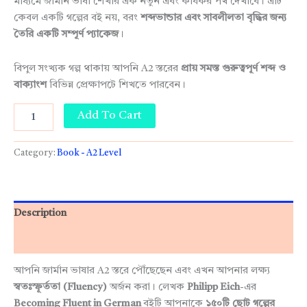
মাধ্যমে জার্মান ভাষা শেখার এক নতুন এবং কার্যকর পথ দেখাবে। এটি
কেবল একটি গল্পের বই নয়, বরং
শব্দভান্ডার এবং সাবলীলতা বৃদ্ধির জন্য
তৈরি একটি সম্পূর্ণ প্যাকেজ
।
বিপুল সংখ্যক গল্প থাকায় আপনি A2 স্তরের
প্রায় সমস্ত গুরুত্বপূর্ণ শব্দ ও
বাক্যাংশ
বিভিন্ন প্রেক্ষাপটে শিখতে পারবেন।
Add To Cart
Category:
Book - A2 Level
Description
Reviews (0)
আপনি জার্মান ভাষার A2 স্তরে পৌঁছেছেন এবং এখন আপনার লক্ষ্য
স্বতঃস্ফূর্ততা (Fluency)
অর্জন করা। লেখক
Philipp Eich
-এর
Becoming Fluent in German
বইটি আপনাকে
১৫০টি ছোট গল্পের