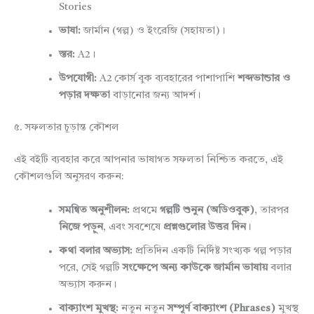
Stories
ভাষা:
জার্মান (গল্প) ও ইংরেজি (সহায়তা)।
স্তর:
A2।
উপযোগী:
A2 কোর্স বুক ব্যবহারের পাশাপাশি
শব্দভান্ডার ও
পড়ার দক্ষতা
বাড়ানোর জন্য আদর্শ।
৫. সফলতার চূড়ান্ত কৌশল
এই বইটি ব্যবহার করে আপনার ভাষাগত সফলতা নিশ্চিত করতে, এই
কৌশলগুলি অনুসরণ করুন:
সমন্বিত অনুশীলন:
প্রথমে
গল্পটি শুনুন (অডিওবুক)
, তারপর
নিজে পড়ুন
, এবং সবশেষে
প্রশ্নগুলোর উত্তর দিন
।
কথা বলার অভ্যাস:
প্রতিদিন একটি নির্দিষ্ট সংখ্যক গল্প পড়ার
পরে, সেই গল্পটি
সংক্ষেপে অন্য কাউকে জার্মান ভাষায়
বলার
অভ্যাস করুন।
বাক্যাংশ মুখস্থ:
নতুন নতুন
সম্পূর্ণ বাক্যাংশ (Phrases)
মুখস্থ