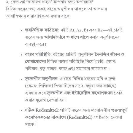
২. কেন এই ‘ডায়ালগ গাইড’ আপনার জন্য অপরিহার্য?
বিভিন্ন স্তরের জন্য একই বইয়ে অনুশীলন থাকলে তা আপনার
ভাষাশিক্ষার ধারাবাহিকতা বজায় রাখে:
স্তরভিত্তিক কাঠামো:
বইটি A1, A2, B1 এবং B2—এই চারটি
স্তরের জন্য
আলাদাভাবে ও ধাপে ধাপে
বলার অনুশীলনের
ব্যবস্থা করে।
বাস্তব পরিস্থিতি:
বইয়ের প্রতিটি অনুশীলন
দৈনন্দিন জীবন ও
যোগাযোগের
বিভিন্ন বাস্তব পরিস্থিতি নিয়ে তৈরি, যেমন:
পরিবার, বন্ধু-বান্ধব, কাজ এবং সমাজের আলোচনা।
সৃজনশীল অনুশীলন:
এখানে বিভিন্ন ধরনের ছবি ও দৃশ্য
(যেমন: শিক্ষিকা শিক্ষার্থীদের সাথে, বন্ধুরা ফল কাটছে)
ব্যবহার করে
সৃজনশীল এবং ইন্টারেক্টিভ কথোপকথন
তৈরি
করার সুযোগ দেওয়া হয়।
সঠিক Redemittel:
প্রতিটি স্তরের জন্য প্রয়োজনীয়
গুরুত্বপূর্ণ
কথোপকথনের বাক্যাংশ (Redemittel)
স্পষ্টভাবে দেওয়া
থাকে।