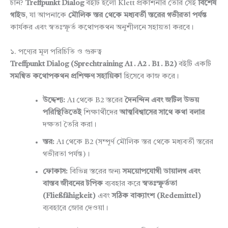
চান?
Treffpunkt Dialog
বইটি হলো Klett প্রকাশনীর তৈরি সেই
বিশেষ
গাইড
, যা আপনাকে
মৌলিক স্তর থেকে মধ্যবর্তী স্তরের গভীরতা পর্যন্ত
কার্যকর এবং স্বতঃস্ফূর্ত কথোপকথন অনুশীলনে সহায়তা করবে।
১. পণ্যের মূল পরিচিতি ও গুরুত্ব
Treffpunkt Dialog (Sprechtraining A1 . A2 . B1 . B2)
বইটি একটি
সমন্বিত কথোপকথন প্রশিক্ষণ সহায়িকা
হিসেবে কাজ করে।
উদ্দেশ্য:
A1 থেকে B2 স্তরের
দৈনন্দিন এবং জটিল উভয়
পরিস্থিতিতেই
শিক্ষার্থীদের
আত্মবিশ্বাসের সাথে কথা বলার
দক্ষতা তৈরি করা।
স্তর:
A1 থেকে B2 (সম্পূর্ণ মৌলিক স্তর থেকে মধ্যবর্তী স্তরের
গভীরতা পর্যন্ত)।
ফোকাস:
বিভিন্ন স্তরের জন্য
সময়োপযোগী ডায়ালগ এবং
বাস্তব জীবনের টপিক
ব্যবহার করে
স্বতঃস্ফূর্ততা
(Fließfähigkeit)
এবং
সঠিক বাক্যাংশ (Redemittel)
ব্যবহারে জোর দেওয়া।