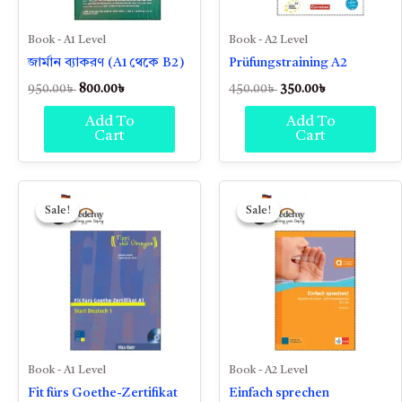
Book - A1 Level
Book - A2 Level
জার্মান ব্যাকরণ (A1 থেকে B2)
Prüfungstraining A2
950.00
৳
800.00
৳
450.00
৳
350.00
৳
Add To
Add To
Cart
Cart
Original
Current
Original
Current
price
price
price
price
Sale!
Sale!
Sale!
Sale!
was:
is:
was:
is:
450.00৳ .
300.00৳ .
450.00৳ .
350.00৳ .
Book - A1 Level
Book - A2 Level
Fit fürs Goethe-Zertifikat
Einfach sprechen