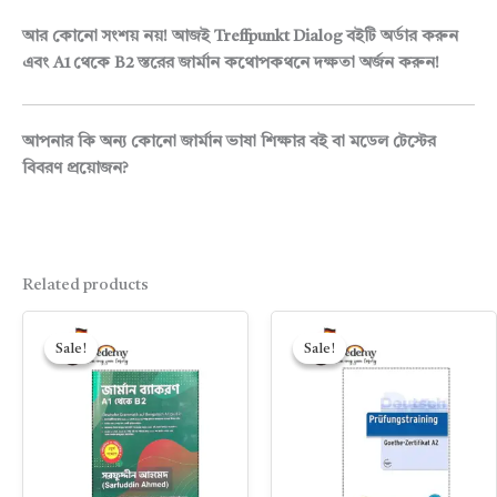
আর কোনো সংশয় নয়! আজই Treffpunkt Dialog বইটি অর্ডার করুন
এবং A1 থেকে B2 স্তরের জার্মান কথোপকথনে দক্ষতা অর্জন করুন!
আপনার কি অন্য কোনো জার্মান ভাষা শিক্ষার বই বা মডেল টেস্টের
বিবরণ প্রয়োজন?
Related products
Original
Current
Original
Current
price
price
price
price
Sale!
Sale!
Sale!
Sale!
was:
is:
was:
is:
950.00৳ .
800.00৳ .
450.00৳ .
350.00৳ .