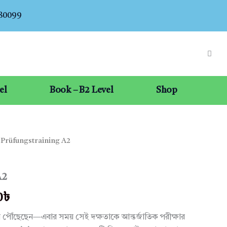
080099
el
Book – B2 Level
Shop
 Prüfungstraining A2
al
Current
price
A2
is:
0
৳
৳ .
350.00৳ .
ে পৌঁছেছেন—এবার সময় সেই দক্ষতাকে আন্তর্জাতিক পরীক্ষার