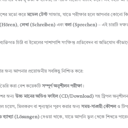
ং প্রার্থীর স্বতঃস্ফূর্ততা ও ব্যাকরণের সঠিক প্রয়োগ যাচাই করে। এই বইটি 
িবেশের মতো করে
মডেল টেস্ট
সাজায়, যাতে পরীক্ষার হলে আপনার কোনো কিছ
 (Hören)
,
লেখা (Schreiben)
এবং
বলা (Sprechen)
– এই চারটি দক্ষ
যক্তিগত চিঠি বা ইমেলের পাশাপাশি সংক্ষিপ্ত প্রতিবেদন বা অভিযোগ কীভ
র জন্য আপনার প্রয়োজনীয় সবকিছু নিশ্চিত করে:
ে তৈরি করা বেশ কয়েকটি
সম্পূর্ণ অনুশীলন পরীক্ষা
।
ের জন্য
উচ্চ মানের অডিও ফাইল (CD/Download)
সহ ট্রিপল অনুশীল
িপল চয়েস, মিলকরণ বা শূন্যস্থান পূরণ করার জন্য
সময়-সাশ্রয়ী কৌশল
ও টি
ও ব্যাখ্যা (Lösungen)
দেওয়া থাকে, যাতে আপনি ভুল থেকে শিখতে পারে