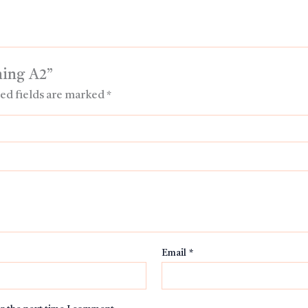
ning A2”
ed fields are marked
*
Email
*