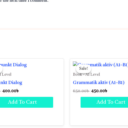
or the next time I comment.
Original
Current
Original
Current
price
price
price
price
Sale!
Sale!
was:
is:
was:
is:
1 Level
Book - A1 Level
550.00৳ .
400.00৳ .
650.00৳ .
450.00৳ .
nkt Dialog
Grammatik aktiv (A1–B1)
৳
400.00
৳
650.00
৳
450.00
৳
Add To Cart
Add To Cart