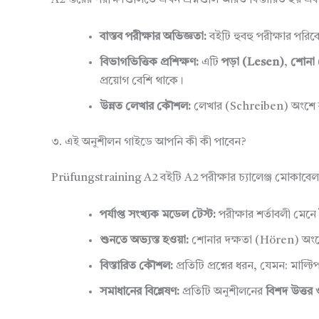
A2 স্তরের পরীক্ষাগুলিতে এখন প্রশ্নগুলি আরও বিস্তারিত হয় এব
বাস্তব পরীক্ষার অভিজ্ঞতা:
বইটি হুবহু পরীক্ষার পর
বিভাগভিত্তিক প্রশিক্ষণ:
এটি
পড়া (Lesen)
,
শোনা
প্রয়োগ বেশি থাকে।
উন্নত লেখার কৌশল:
লেখার (Schreiben) অংশে ব্
৩. এই অনুশীলন গাইডে আপনি কী কী পাবেন?
Prüfungstraining A2 বইটি A2 পরীক্ষার চ্যালেঞ্জ মোকাবেলা
পর্যাপ্ত সংখ্যক মডেল টেস্ট:
পরীক্ষার শর্তাবলী মেন
শুনতে অভ্যস্ত হওয়া:
শোনার দক্ষতা (Hören) অংশ
বিস্তারিত কৌশল:
প্রতিটি প্রশ্নের ধরন, যেমন: মাল্ট
সমাধানের বিশ্লেষণ:
প্রতিটি অনুশীলনের
বিশদ উত্তর 