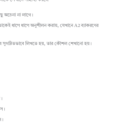
আপনাকে সেখানে সাহায্য করবে:
ু অচেনা না লাগে।
তাকেই ধাপে ধাপে অনুশীলন করায়, যেখানে A2 ব্যাকরণের
াবে সুগঠিতভাবে লিখতে হয়, তার কৌশল শেখানো হয়।
ন।
পস।
ন।